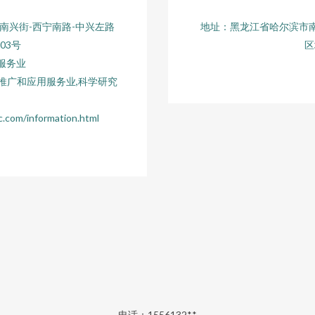
南兴街-西宁南路-中兴左路
地址：黑龙江省哈尔滨市南
03号
区
服务业
推广和应用服务业,科学研究
/information.html
电话：1556132**