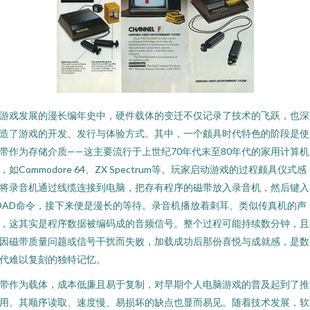
游戏发展的漫长编年史中，硬件载体的变迁不仅记录了技术的飞跃，也深
造了游戏的开发、发行与体验方式。其中，一个颇具时代特色的阶段是使
带作为存储介质——这主要流行于上世纪70年代末至80年代的家用计算机
，如Commodore 64、ZX Spectrum等。玩家启动游戏的过程颇具仪式感
将录音机通过线缆连接到电脑，把存有程序的磁带放入录音机，然后键入
OAD命令，接下来便是漫长的等待。录音机播放着刺耳、类似传真机的声
，这其实是程序数据被编码成的音频信号。整个过程可能持续数分钟，且
因磁带质量问题或信号干扰而失败，加载成功后那份喜悦与成就感，是数
代难以复刻的独特记忆。
带作为载体，成本低廉且易于复制，对早期个人电脑游戏的普及起到了推
用。其顺序读取、速度慢、易损坏的缺点也显而易见。随着技术发展，软