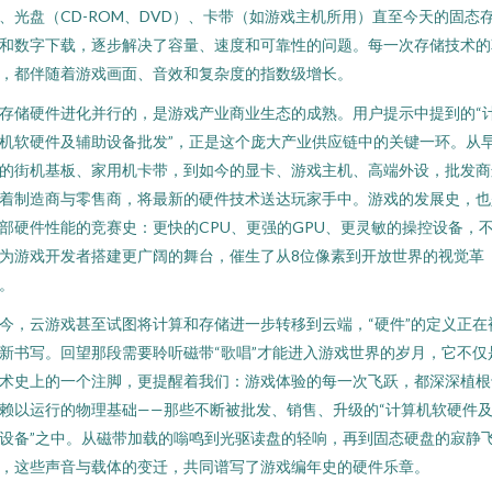
、光盘（CD-ROM、DVD）、卡带（如游戏主机所用）直至今天的固态
和数字下载，逐步解决了容量、速度和可靠性的问题。每一次存储技术的
，都伴随着游戏画面、音效和复杂度的指数级增长。
存储硬件进化并行的，是游戏产业商业生态的成熟。用户提示中提到的“
机软硬件及辅助设备批发”，正是这个庞大产业供应链中的关键一环。从
的街机基板、家用机卡带，到如今的显卡、游戏主机、高端外设，批发商
着制造商与零售商，将最新的硬件技术送达玩家手中。游戏的发展史，也
部硬件性能的竞赛史：更快的CPU、更强的GPU、更灵敏的操控设备，
为游戏开发者搭建更广阔的舞台，催生了从8位像素到开放世界的视觉革
。
今，云游戏甚至试图将计算和存储进一步转移到云端，“硬件”的定义正在
新书写。回望那段需要聆听磁带“歌唱”才能进入游戏世界的岁月，它不仅
术史上的一个注脚，更提醒着我们：游戏体验的每一次飞跃，都深深植根
赖以运行的物理基础——那些不断被批发、销售、升级的“计算机软硬件
设备”之中。从磁带加载的嗡鸣到光驱读盘的轻响，再到固态硬盘的寂静
，这些声音与载体的变迁，共同谱写了游戏编年史的硬件乐章。