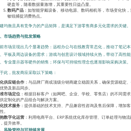
硬盘等，随着数据量激增，其重要性日益凸显。
数码产品
：如智能穿戴设备、移动电源、数码相机等，市场变化快，
敏锐捕捉消费热点。
建均衡且具有竞争力的产品矩阵，是满足下游零售商多元化需求的关键。
、市场趋势与批发策略
前市场呈现出几个显著趋势：远程办公与在线教育常态化，推动了笔记本
、平板及周边设备的需求；游戏与创意设计领域持续火热，带动了高性能
、专业显示器等硬件的销售；环保与可持续性理念也逐渐影响采购决策。
于此，批发商应采取以下策略：
化供应链合作
：与品牌厂商或顶级分销商建立稳固关系，确保货源稳定、
优势及新品同步。
准市场定位
：根据目标客户（如网吧、企业、学校、零售店）的不同需求
供定制化的产品组合与解决方案。
化技术服务
：提供基础的技术支持、产品兼容性咨询及售后保障，增加客
性。
抱数字化运营
：利用电商平台、ERP系统优化库存管理、订单处理与物流
，提升效率。
、风险管控与可持续发展