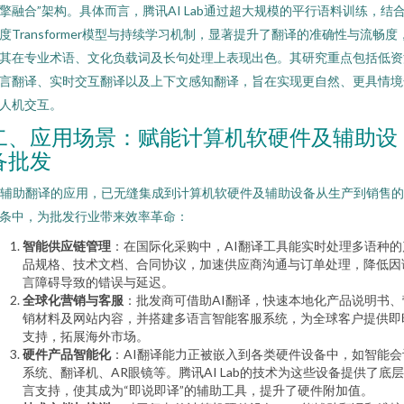
擎融合”架构。具体而言，腾讯AI Lab通过超大规模的平行语料训练，结
度Transformer模型与持续学习机制，显著提升了翻译的准确性与流畅度
其在专业术语、文化负载词及长句处理上表现出色。其研究重点包括低资
言翻译、实时交互翻译以及上下文感知翻译，旨在实现更自然、更具情境
人机交互。
二、应用场景：赋能计算机软硬件及辅助设
备批发
I辅助翻译的应用，已无缝集成到计算机软硬件及辅助设备从生产到销售
条中，为批发行业带来效率革命：
智能供应链管理
：在国际化采购中，AI翻译工具能实时处理多语种的
品规格、技术文档、合同协议，加速供应商沟通与订单处理，降低因
言障碍导致的错误与延迟。
全球化营销与客服
：批发商可借助AI翻译，快速本地化产品说明书、
销材料及网站内容，并搭建多语言智能客服系统，为全球客户提供即
支持，拓展海外市场。
硬件产品智能化
：AI翻译能力正被嵌入到各类硬件设备中，如智能会
系统、翻译机、AR眼镜等。腾讯AI Lab的技术为这些设备提供了底
言支持，使其成为“即说即译”的辅助工具，提升了硬件附加值。